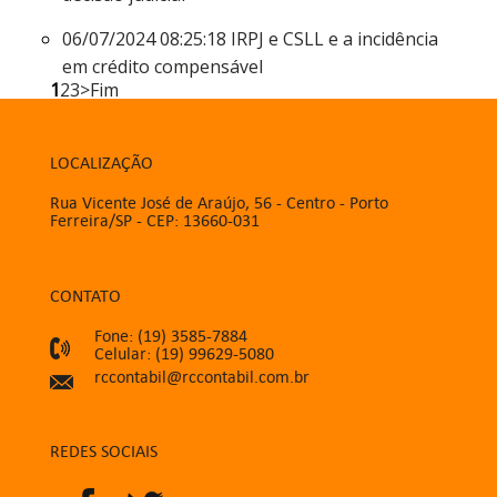
06/07/2024 08:25:18
IRPJ e CSLL e a incidência
em crédito compensável
1
2
3
>
Fim
LOCALIZAÇÃO
Rua Vicente José de Araújo, 56 - Centro - Porto
Ferreira/SP - CEP: 13660-031
CONTATO
Fone: (19) 3585-7884
Celular: (19) 99629-5080
rccontabil@rccontabil.com.br
REDES SOCIAIS