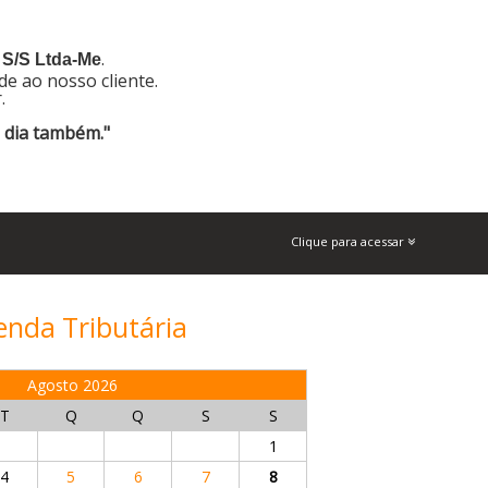
.
 S/S Ltda-Me
de ao nosso cliente.
r.
o dia também."
Clique para acessar
nda Tributária
Agosto 2026
T
Q
Q
S
S
1
4
5
6
7
8