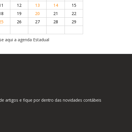
11
12
13
14
15
18
19
20
21
22
25
26
27
28
29
se aqui a agenda Estadual
 artigos e fique por dentro das novidades contábeis