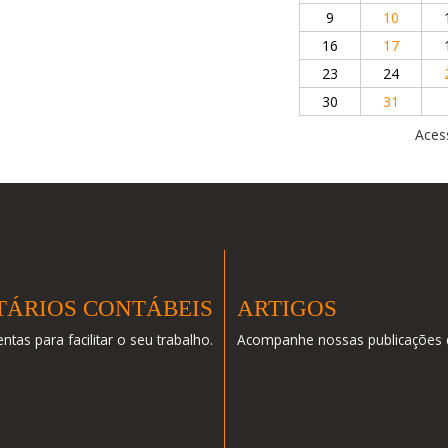
9
10
16
17
23
24
30
31
Aces
TÁRIOS CONTÁBEIS
ARTIGOS
ntas para facilitar o seu trabalho.
Acompanhe nossas publicações de