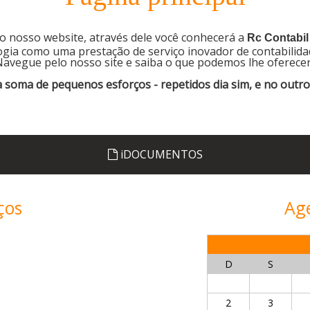
 nosso website, através dele você conhecerá a
Rc Contabil
ogia como uma prestação de serviço inovador de contabilida
avegue pelo nosso site e saiba o que podemos lhe oferece
a soma de pequenos esforços - repetidos dia sim, e no outr
iDOCUMENTOS
ços
Age
D
S
a
2
3