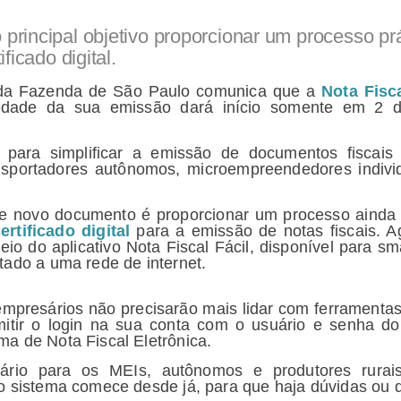
rincipal objetivo proporcionar um processo prá
ficado digital.
 da Fazenda de São Paulo comunica que a
Nota Fisc
iedade da sua emissão dará início somente em 2 
para simplificar a emissão de documentos fiscais e
nsportadores autônomos, microempreendedores indivi
sse novo documento é proporcionar um processo ainda m
ertificado digital
para a emissão de notas fiscais. A
io do aplicativo Nota Fiscal Fácil, disponível para s
tado a uma rede de internet.
mpresários não precisarão mais lidar com ferramentas
mitir o login na sua conta com o usuário e senha do
a de Nota Fiscal Eletrônica.
ário para os MEIs, autônomos e produtores rurai
o sistema comece desde já, para que haja dúvidas ou d