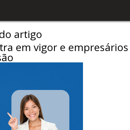
ndo artigo
entra em vigor e empresário
são